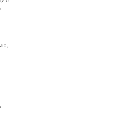
ацию
о
ию,
ю
х